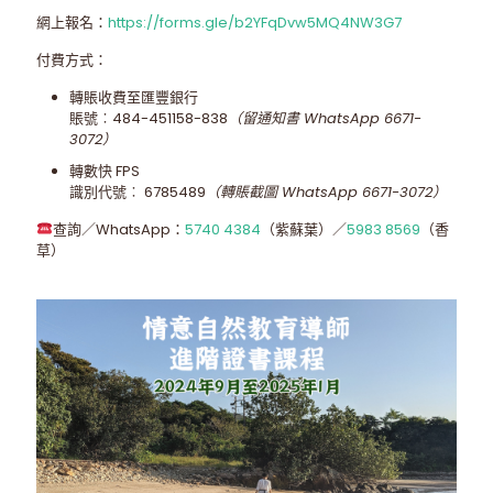
網上報名：
https://forms.gle/b2YFqDvw5MQ4NW3G7
付費方式：
轉賬收費至匯豐銀行
賬號︰484-451158-838
（留通知書 WhatsApp 6671-
3072）
轉數快 FPS
識別代號︰ 6785489
（轉賬截圖 WhatsApp 6671-3072）
查詢／WhatsApp：
5740 4384
（紫蘇葉）／
5983 8569
（香
草）