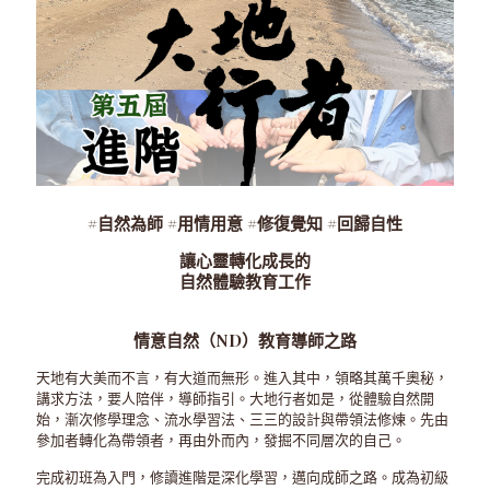
#自然為師 #用情用意 #修復覺知 #回歸自性
讓心靈轉化成長的
自然體驗教育工作
情意自然（ND）教育導師之路
天地有大美而不言，有大道而無形。進入其中，領略其萬千奧秘，
講求方法，要人陪伴，導師指引。大地行者如是，從體驗自然開
始，漸次修學理念、流水學習法、三三的設計與帶領法修煉。先由
參加者轉化為帶領者，再由外而內，發掘不同層次的自己。
完成初班為入門，修讀進階是深化學習，邁向成師之路。成為初級