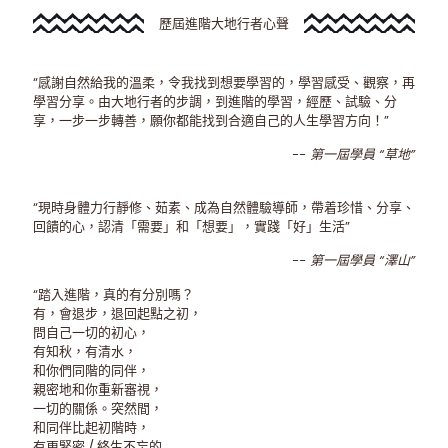
歷屆進階大地行者心聲
“感謝自然給我的溫柔，令我找到想要學習的，學習感受、觀察，再
學習分享。由大地行者的步調，到進階的學習，經歷、試驗、分
享，一步一步轉善，願你都能找到合適自己的人生學習方向！”
-- 第一屆學員 “草地”
“現時身體力行靜修、茹素、成為自然體驗導師，帶着珍惜、分享、
回饋的心，認清「需要」和「想要」，實踐「好」生活”
-- 第一屆學員 “澤山”
“踏入進階，真的有分別嗎？
有，會退步，退回起點之初，
問自己一切的初心，
有知秋，有清水，
和你們同階的同伴，
親密地和你重新審視，
一切的關係。突然間，
和同伴比起初階時，
有更緊密 / 終生不忘的