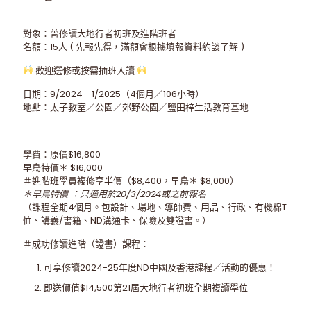
對象：曾修讀大地行者初班及進階班者
名額：15人 ( 先報先得，滿額會根據填報資料約談了解 )
歡迎選修或按需插班入讀
日期：9/2024 - 1/2025（4個月／106小時）
地點：太子教室／公園／郊野公園／鹽田梓生活教育基地
學費：原價$16,800
早鳥特價＊ $16,000
＃進階班學員複修享半價（$8,400，早鳥＊ $8,000）
＊早鳥特價 ：只適用於20/3/2024或之前報名
（課程全期4個月。包設計、場地、導師費、用品、行政、有機棉T
恤、講義/書籍、ND溝通卡、保險及雙證書。）
＃成功修讀進階（證書）課程：
可享修讀2024-25年度ND中國及香港課程／活動的優惠！
即送價值$14,500第21屆大地行者初班全期複讀學位