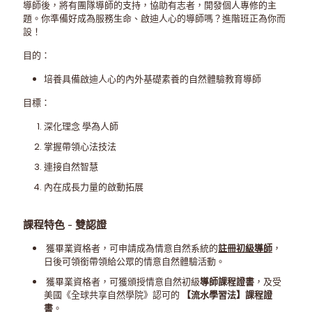
導師後，將有團隊導師的支持，協助有志者，開發個人專修的主
題。你準備好成為服務生命、啟迪人心的導師嗎？進階班正為你而
設！
目的：
培養具備啟迪人心的內外基礎素養的自然體驗教育導師
目標：
深化理念 學為人師
掌握帶領心法技法
連接自然智慧
內在成長力量的啟動拓展
課程特色 - 雙認證
獲畢業資格者，可申請成為情意自然系統的
註冊初級導師
，
日後可領銜帶領給公眾的情意自然體驗活動。
獲畢業資格者，可獲頒授情意自然初級
導師課程證書
，及受
美國《全球共享自然學院》認可的
【流水學習法】課程證
書
。