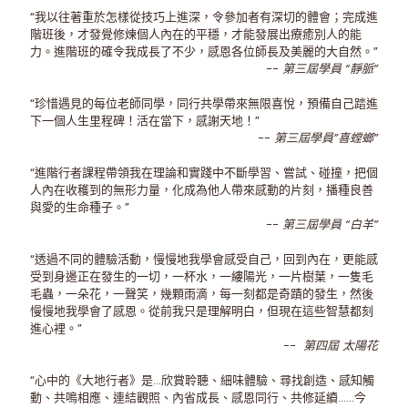
“我以往著重於怎樣從技巧上進深，令參加者有深切的體會；完成進
階班後，才發覺修煉個人內在的平穩，才能發展出療癒別人的能
力。進階班的確令我成長了不少，感恩各位師長及美麗的大自然。”
-- 第三屆學員 “靜脈”
“珍惜遇見的每位老師同學，同行共學帶來無限喜悅，預備自己踏進
下一個人生里程碑！活在當下，感謝天地！”
-- 第三屆學員”喜螳螂”
“進階行者課程帶領我在理論和實踐中不斷學習、嘗試、碰撞，把個
人內在收穫到的無形力量，化成為他人帶來感動的片刻，播種良善
與愛的生命種子。”
-- 第三屆學員 “白羊”
“透過不同的體驗活動，慢慢地我學會感受自己，回到內在，更能感
受到身邊正在發生的一切，一杯水，一縷陽光，一片樹葉，一隻毛
毛蟲，一朵花，一聲笑，幾顆雨滴，每一刻都是奇蹟的發生，然後
慢慢地我學會了感恩。從前我只是理解明白，但現在這些智慧都刻
進心裡。”
-- 第四屆 太陽花
“心中的《大地行者》是...欣賞聆聽、細味體驗、尋找創造、感知觸
動、共鳴相應、連結觀照、內省成長、感恩同行、共修延續……今