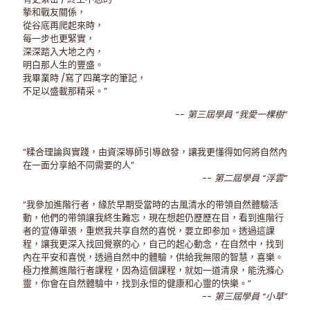
摰和戰友關係，
從谷底再爬起來時，
每一步也更緊實，
深深踏入大地之內，
明白那人生的豐盛。
我畢業時 /寫了四萬字的筆記，
不足以盛載那精采。”
-- 第三屆學員 “我愛一棵樹”
“糅合理論與實踐，由資深導師引導啟發，讓我更懂得如何將自然內
在一面分享給不同需要的人”
-- 第二屆學員 “浮雲”
“我參加進階行者，緣於早期受當時的古風清水的带領自然體驗活
動，他們的带領讓我終生難忘，現在想起仍歷歷在目，看到進階行
者的宣傳單張，重燃我共享自然的喜悦，要立即参加。透過這課
程，讓我更深入找回覺察的心，自己的起心動念，在自然中，找到
內在平安和喜悦，透過自然中的體驗，供給我無限的智慧，喜樂。
極力推薦進階行者課程，因為這個課程，就如一道清泉，能洗滌心
靈，你會在自然體驗中，找到永恒的健康和心靈的快樂。”
-- 第三屆學員 “小草”