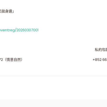
已拋身邊」
eventreg/20260307001
私約包團
 3072（情意自然）
+852 6