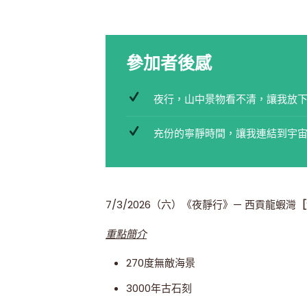
參加者後感
夜行，山中景物看不清，讓我放
充份的寧靜時間，讓我連結到宇
7/3/2026（六）《夜靜行》— 西貢龍蝦灣
［
重點簡介
270度無敵海景
3000年古石刻