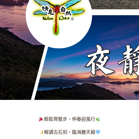
輕鬆齊散步，仲春迎風行
解讀古石刻，臨海聽天籟