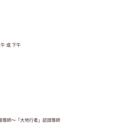
午 或 下午
）
驗導師～「大地行者」認證導師