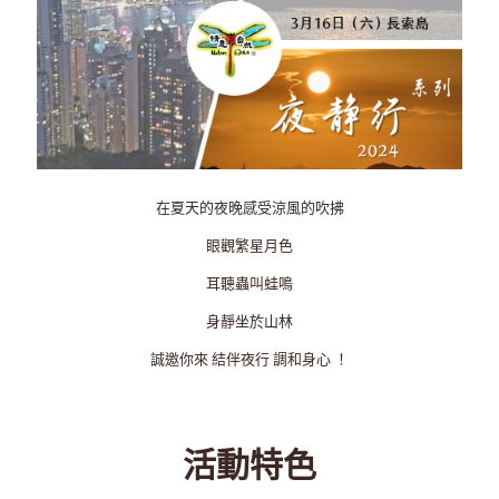
在夏天的夜晚感受涼風的吹拂
眼觀繁星月色
耳聽蟲叫蛙鳴
身靜坐於山林
誠邀你來 結伴夜行 調和身心 ！
活動特色