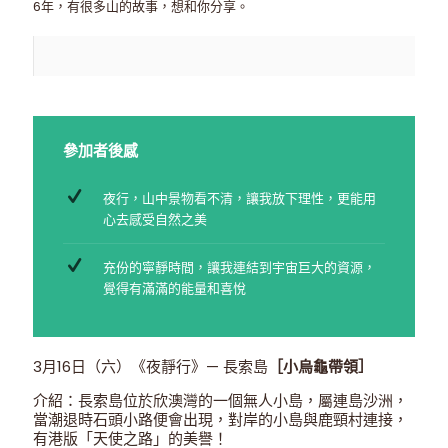
6年，有很多山的故事，想和你分享。
參加者後感
夜行，山中景物看不清，讓我放下理性，更能用
心去感受自然之美
充份的寧靜時間，讓我連結到宇宙巨大的資源，
覺得有滿滿的能量和喜悅
3月16日（六）《夜靜行》— 長索島
［小烏龜帶領］
介紹：長索島位於欣澳灣的一個無人小島，屬連島沙洲，
當潮退時石頭小路便會出現，對岸的小島與鹿頸村連接，
有港版「天使之路」的美譽！