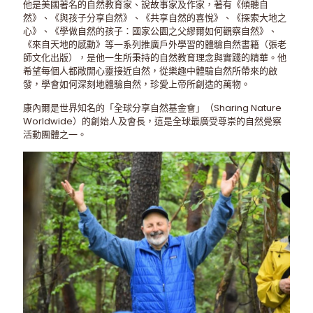
他是美國著名的自然教育家、說故事家及作家，著有《傾聽自
然》、《與孩子分享自然》、《共享自然的喜悅》、《探索大地之
心》、《學做自然的孩子：國家公園之父繆爾如何觀察自然》、
《來自天地的感動》等一系列推廣戶外學習的體驗自然書籍（張老
師文化出版），是他一生所秉持的自然教育理念與實踐的精華。他
希望每個人都敞開心靈接近自然，從樂趣中體驗自然所帶來的啟
發，學會如何深刻地體驗自然，珍愛上帝所創造的萬物。
康內爾是世界知名的「全球分享自然基金會」（Sharing Nature
Worldwide）的創始人及會長，這是全球最廣受尊崇的自然覺察
活動團體之一。