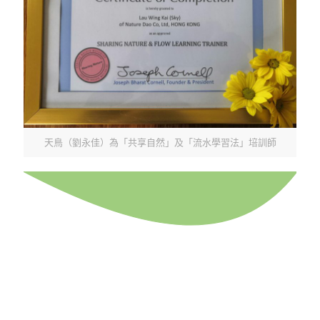
天鳥（劉永佳）為「共享自然」及「流水學習法」培訓師