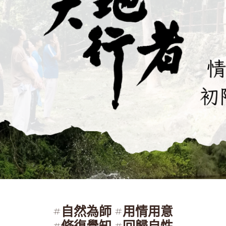
#自然為師 #用情用意
#修復覺知 #回歸自性