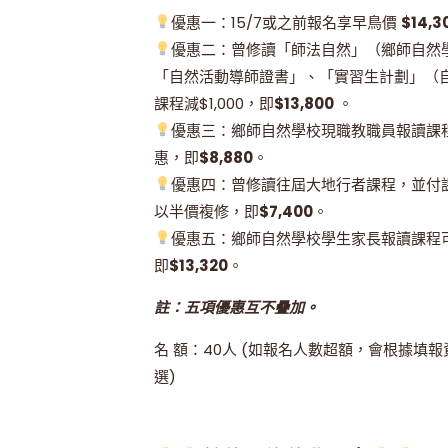
優惠一：15/7或之前報名享早鳥價
$14,3
優惠二：曾修讀「師法自然」（鄉師自然
「自然活動導師證書」、「實習生計劃」（
課程減$1,000，即
$13,800
。
優惠三：鄉師自然學校現職教職員報讀課
惠，即
$8,880
。
優惠四：曾修讀往屆大地行者課程，並付
以半價複修，即
$7,400
。
優惠五：鄉師自然學校學生家長報讀課程
即
$13,320
。
註：五項優惠互不疊加。
名 額：40人 (如報名人數超額，會根據填
選)