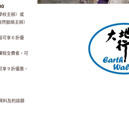
00
學校主辦）或
自然脈絡主辦）
程可享６折優
課程全費者，可
可享９折優惠，
報資料及約談篩