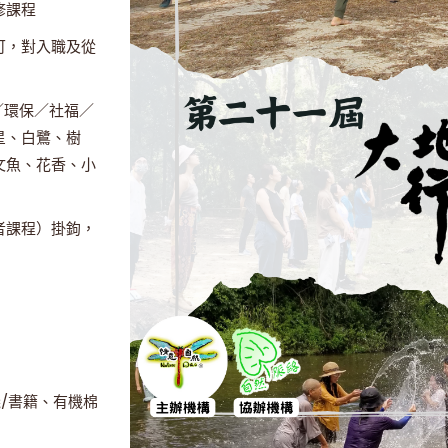
修課程
可，對入職及從
／環保／社福／
星、白鷺、樹
文魚、花香、小
者課程）掛鉤，
/書籍、有機棉