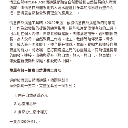
情意自然Nature Dao溝通課是融合自然體驗和自然智慧的人際溝
通課，由情意自然體系創始人清水經過廿多年的探索踐行整合而
成，是情意自然整全教育理念的應用之一。
情意自然溝通工具咭（2022出版）依據情意自然溝通課的背景設
計，作為啟發性的提醒與練習指南，這些咭片是簡便有效的工具，
可以用在個人內修、團隊共修與建設、團隊溝通提升、親密關係成
長、為人父母、自然教育工作者、社工、教師等陪伴兒童、青少
年、成人等不同年齡上，整全提升情感、意識、覺知力和連接自然
智慧的能力，將收穫一把打開溝通之門的心靈鑰匙，同時促進情意
的開發、連接、流動與提升（與自然、與人、與自己、與事情），
讓愛重新流動於家庭、相愛的人中間。
簡單有效—情意自然溝通工具咭
源起於情意自然溝通課，精選原創畫
每張都獨一無二，完整全套分三個系列：
內在自然品質心光
心靈訊息語
自然心生活小秘方
一共合120張卡片。