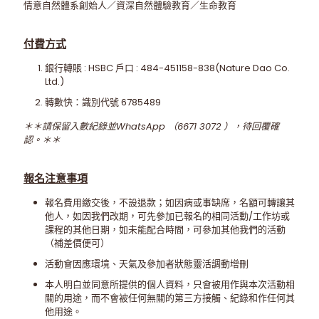
情意自然體系創始人／資深自然體驗教育／生命教育
付費方式
銀行轉賬 : HSBC 戶口 : 484-451158-838(Nature Dao Co.
Ltd.)
轉數快：識別代號 6785489
＊＊請保留入數紀錄並WhatsApp （6671 3072 ），待回覆確
認。＊＊
報名注意事項
報名費用繳交後，不設退款；如因病或事缺席，名額可轉讓其
他人，如因我們改期，可先參加已報名的相同活動/工作坊或
課程的其他日期，如未能配合時間，可參加其他我們的活動
（補差價便可）
活動會因應環境、天氣及參加者狀態靈活調動增刪
本人明白並同意所提供的個人資料，只會被用作與本次活動相
關的用途，而不會被任何無關的第三方接觸、紀錄和作任何其
他用途。