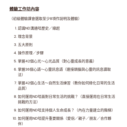
體驗工作坊
內容
（初級體驗課會選取至少8項作說明及體驗）
認識ND溝通咭歷史／緣起
理念背景
五大原則
操作原理／步驟
掌握42個心光～心光品質（對心靈成長的意義）
掌握36個心語～心靈訊息語（連接頭腦與心靈的訊息讀取
法）
掌握42個心生活～自然生活練習（教你如何綠化日常的生活
品質）
如何運用ND咭面對日常生活的挑戰？（直接運用在日常生活
挑戰的方法）
如何運用ND咭支持個人生命成長？（內在力量建立的階梯）
如何運用ND咭提升重要關係（愛侶／親子／朋友／合作夥
伴）