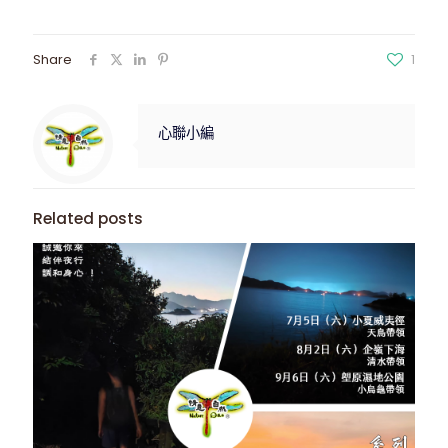
Share
1
心聯小編
Related posts