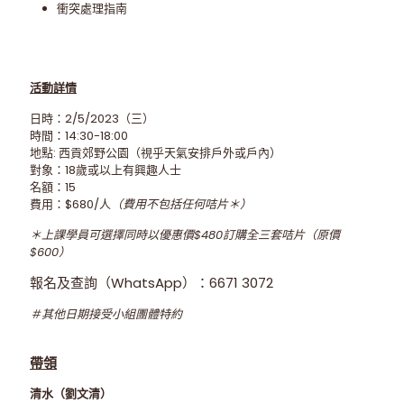
衝突處理指南
活動詳情
日時：2/5/2023（三）
時間：14:30-18:00
地點: 西貢郊野公園（視乎天氣安排戶外或戶內）
對象：18歲或以上有興趣人士
名額：15
費用：$680/人
（費用不包括任何咭片＊）
＊上課學員可選擇同時以優惠價$480訂購全三套咭片（原價
$600）
報名及查詢
（
WhatsApp
）
：
6671 3072
＃其他日期接受小組團體特約
帶領
清水（劉文清）