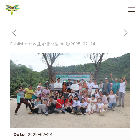
Published by
心聯小編
on
2025-02-24
Date
2025-02-24